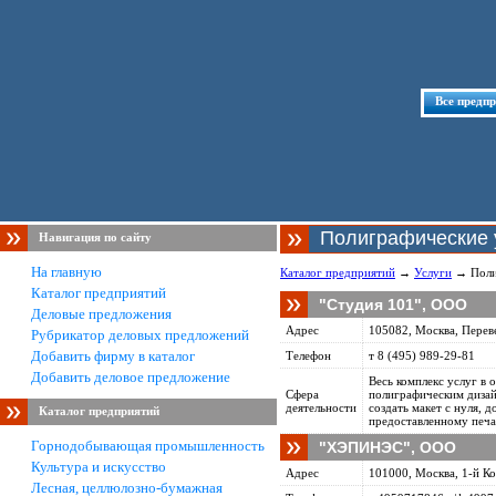
Все предп
Полиграфические 
Навигация по сайту
На главную
Каталог предприятий
→
Услуги
→ Поли
Каталог предприятий
"Студия 101", ООО
Деловые предложения
Адрес
105082, Москва, Переве
Рубрикатор деловых предложений
Добавить фирму в каталог
Телефон
т 8 (495) 989-29-81
Добавить деловое предложение
Весь комплекс услуг в о
Сфера
полиграфическим дизай
деятельности
создать макет с нуля, 
Каталог предприятий
предоставленному печа
Горнодобывающая промышленность
"ХЭПИНЭС", ООО
Культура и искусство
Адрес
101000, Москва, 1-й Ко
Лесная, целлюлозно-бумажная