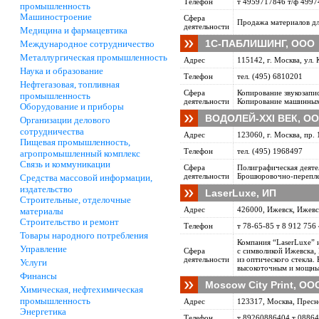
Телефон
т 4959717846 т/ф 499
промышленность
Машиностроение
Сфера
Продажа материалов дл
деятельности
Медицина и фармацевтика
1С-ПАБЛИШИНГ, ООО
Международное сотрудничество
Металлургическая промышленность
Адрес
115142, г. Москва, ул. 
Наука и образование
Телефон
тел. (495) 6810201
Нефтегазовая, топливная
Сфера
Копирование звукозапи
промышленность
деятельности
Копирование машинных
Оборудование и приборы
BOДOЛEЙ-XXI ВЕК, О
Организации делового
сотрудничества
Адрес
123060, г. Москва, пр. 
Пищевая промышленность,
Телефон
тел. (495) 1968497
агропромышленный комплекс
Связь и коммуникации
Сфера
Полиграфическая деяте
деятельности
Брошюровочно-переплет
Средства массовой информации,
издательство
LaserLuxe, ИП
Строительные, отделочные
Адрес
426000, Ижевск, Ижевск
материалы
Строительство и ремонт
Телефон
т 78-65-85 т 8 912 756
Товары народного потребления
Компания “LaserLuxe” 
Управление
Сфера
с символикой Ижевска,
деятельности
из оптического стекла.
Услуги
высокоточным и мощным
Финансы
Moscow City Print, ОО
Химическая, нефтехимическая
промышленность
Адрес
123317, Москва, Пресн
Энергетика
Телефон
т 89260886404 т 0886