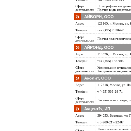
Сфера
Полиграфическая деяте
деятельности
Прочие виды издательс
АЙВОРИ, ООО
Адрес
121165, г. Москва, ул. К
Телефон
тел. (495) 7620428
Сфера
Прочая полиграфическа
деятельности
АЙРОНД, ООО
Адрес
113326, г. Москва, пр. 
Телефон
тел. (495) 1657010
Сфера
Копирование звукозапи
деятельности
Копирование видеозапи
Аколит, ООО
Адрес
117218, Москва, ул. Д
Телефон
т (495) 506-28-71
Сфера
Выставочные стенды, ш
деятельности
АкцентЪ, ИП
Адрес
394053, Воронеж, ул. Г
Телефон
т 8-909-217-22-87
Изготовление печатей, 
Сфера