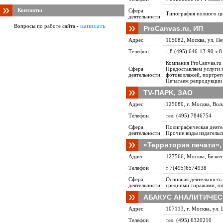
Контакты
Сфера
Типография полного ц
деятельности
написать
Вопросы по работе сайта -
ProCanvas.ru, ИП
Адрес
105082, Москва, ул. Пе
Телефон
т 8 (495) 646-13-90 т 8
Компания ProCanvas.ru 
Сфера
Предоставляем услуги п
деятельности
фотоколлажей, портрето
Печатаем репродукции к
TV-ПAPK, ЗАО
Адрес
125080, г. Москва, Вол
Телефон
тел. (495) 7846754
Сфера
Полиграфическая деяте
деятельности
Прочие виды издательс
«Территория печати»
Адрес
127566, Москва, Бизне
Телефон
т 7(495)6574938
Сфера
Основная деятельность
деятельности
средними тиражами, оп
АБАКУС АНАЛИТИЧЕС
Адрес
107113, г. Москва, ул.
Телефон
тел. (495) 6320210