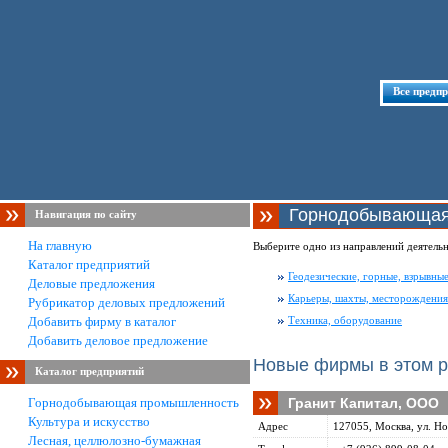
Все предп
Горнодобывающая
Навигация по сайту
На главную
Выберите одно из направлений деятель
Каталог предприятий
Геодезические, горные, взрывны
Деловые предложения
Карьеры, шахты, месторождения
Рубрикатор деловых предложений
Добавить фирму в каталог
Техника, оборудование
Добавить деловое предложение
Новые фирмы в этом р
Каталог предприятий
Горнодобывающая промышленность
Гранит Капитал, ООО
Культура и искусство
Адрес
127055, Москва, ул. Но
Лесная, целлюлозно-бумажная