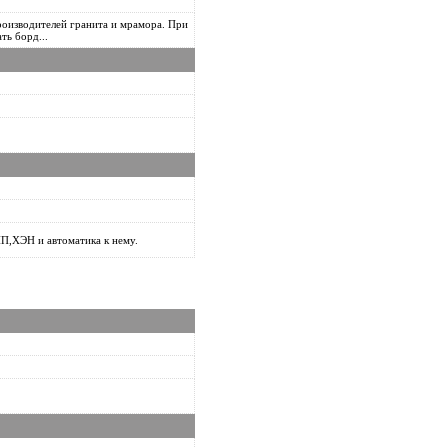
оизводителей гранита и мрамора. При
ть борд...
П,ХЭН и автоматика к нему.