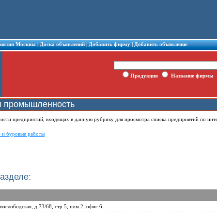
риятия Москвы
|
Доска объявлений
|
Добавить фирму
|
Добавить объявление
Продукция
Название фирмы
 промышленность
ности предприятий, входящих в данную рубрику для просмотра списка предприятий по ин
е и буровые работы
азделе:
вослободская, д.73/68, стр.5, пом.2, офис 6