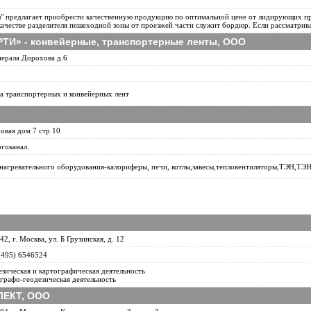
" предлагает приобрести качественную продукцию по оптимальной цене от лидирующих пр
качестве разделителя пешеходной зоны от проезжей части служит бордюр. Если рассматрива
РТИ» - конвейерные, транспортерные ленты, ООО
нерала Дорохова д.6
а транспортерных и конвейерных лент
овая дом 7 стр 10
огоканал.
нагревательного оборудования-калориферы, печи, котлы,завесы,тепловентиляторы,ТЭН,ТЭН
42, г. Москва, ул. Б Грузинская, д. 12
 (495) 6546524
езическая и картографическая деятельность
графо-геодезическая деятельность
ЕКТ, ООО