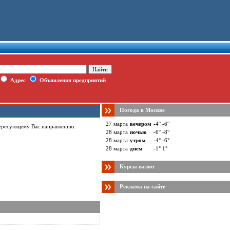
Адрес
Объявления предприятий
Погода в Москве
27 марта
вечером
-4° -6°
тересующему Вас направлению:
28 марта
ночью
-6° -8°
28 марта
утром
-4° -6°
28 марта
днем
-1° 1°
Курсы валют
Реклама на сайте