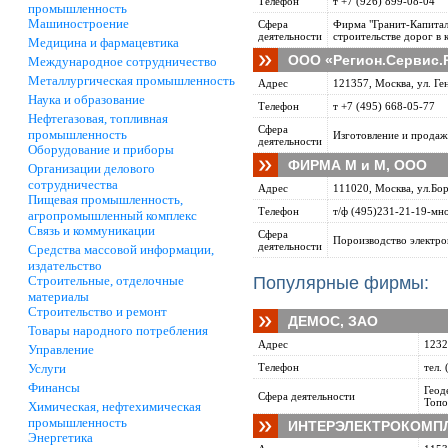
Телефон
т +7 (926) 899-08-04
промышленность
Машиностроение
Сфера
Фирма "Гранит-Капитал
деятельности
строительстве дорог в 
Медицина и фармацевтика
ООО «Регион.Сервис.
Международное сотрудничество
Металлургическая промышленность
Адрес
121357, Москва, ул. Ге
Наука и образование
Телефон
т +7 (495) 668-05-77
Нефтегазовая, топливная
Сфера
промышленность
Изготовление и продаж
деятельности
Оборудование и приборы
ФИРМА М и М, ООО
Организации делового
сотрудничества
Адрес
111020, Москва, ул.Бор
Пищевая промышленность,
Телефон
т/ф (495)231-21-19-мн
агропромышленный комплекс
Связь и коммуникации
Сфера
Пороизводство электро
деятельности
Средства массовой информации,
издательство
Строительные, отделочные
Популярные фирмы:
материалы
Строительство и ремонт
ДЕМОС, ЗАО
Товары народного потребления
Адрес
1232
Управление
Услуги
Телефон
тел.
Финансы
Геод
Сфера деятельности
Топо
Химическая, нефтехимическая
промышленность
ИНТЕРЭЛЕКТРОКОМПЛ
Энергетика