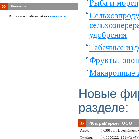
Рыба и море
Контакты
Сельхозпроду
написать
Вопросы по работе сайта -
сельхозперера
удобрения
Табачные изд
Фрукты, овощ
Макаронные 
Новые фи
разделе:
ФлораМаркет, ООО
Адрес
630083, Новосибирск, у
Телефон
т 88002224131 т/ф +7 (