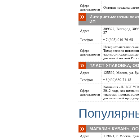
Сфера
Оптовая продажа цвет
деятельности
Интернет-магазин саж
ИП
309322, Белгород, 3093
Адрес
27
Телефон
т 7 (905) 040-76-65
Интернет-магазин саже
Сфера
Томаровского питомник
деятельности
частности саженцы пло
доставкой почтой Росси
ПЛАСТ УПАКОВКА, О
Адрес
125599, Москва, ул. Бу
Телефон
т 8(499)380-71-45
Компания «ПЛАСТ УПАК
Сфера
2012 года, как компани
деятельности
упаковки, производство
для молочной продукци
Популярн
МАГАЗИН КУБАНЬ, О
Адрес
119021, г. Москва, Бул