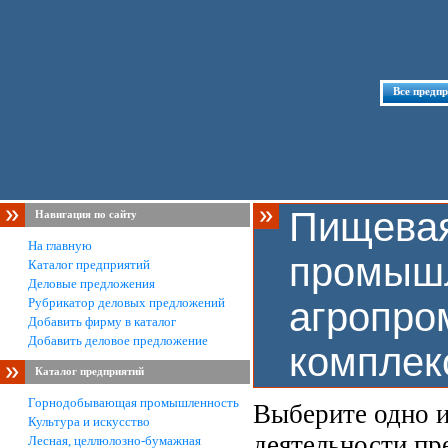
Все предп
Пищева
Навигация по сайту
На главную
промышл
Каталог предприятий
Деловые предложения
Рубрикатор деловых предложений
агропр
Добавить фирму в каталог
Добавить деловое предложение
комплек
Каталог предприятий
Горнодобывающая промышленность
Выберите одно и
Культура и искусство
деятельности пр
Лесная, целлюлозно-бумажная