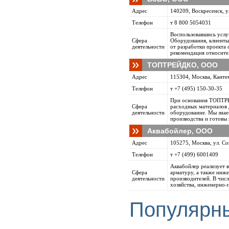
Адрес
140209, Воскресенск, у
Телефон
т 8 800 5054031
Воспользовавшись услу
Сфера
Оборудования, клиенты
деятельности
от разработки проекта
рекомендация относите
ТОПТРЕЙДКО, ООО
Адрес
115304, Москва, Кантем
Телефон
т +7 (495) 150-30-35
При основания ТОПТРЕ
Сфера
расходных материалов 
деятельности
оборудование. Мы знаем
производства и готовы 
Аквабойлер, ООО
Адрес
105275, Москва, ул. Со
Телефон
т +7 (499) 6001409
Аквабойлер реализует 
Сфера
арматуру, а также инж
деятельности
производителей. В чи
хозяйства, инженерно-п
Популярн