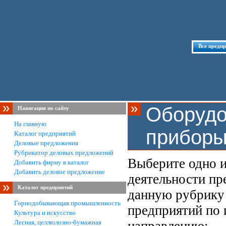
Все предп
Оборудо
Навигация по сайту
На главную
прибор
Каталог предприятий
Деловые предложения
Рубрикатор деловых предложений
Выберите одно и
Добавить фирму в каталог
Добавить деловое предложение
деятельности пр
Каталог предприятий
данную рубрику 
Горнодобывающая промышленность
предприятий по
Культура и искусство
Лесная, целлюлозно-бумажная