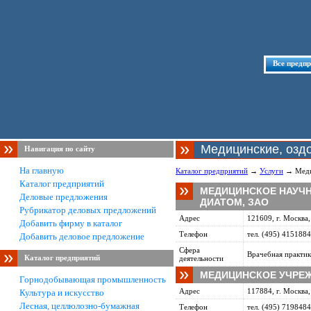
Все предп
Медицинские, озд
Навигация по сайту
На главную
Каталог предприятий
→
Услуги
→ Медиц
Каталог предприятий
МЕДИЦИНСКОЕ НАУЧН
Деловые предложения
ДИАТОМ, ЗАО
Рубрикатор деловых предложений
Адрес
121609, г. Москва,
Добавить фирму в каталог
Телефон
тел. (495) 4151884
Добавить деловое предложение
Сфера
Врачебная практик
Каталог предприятий
деятельности
МЕДИЦИНСКОЕ УЧРЕ
Горнодобывающая промышленность
Адрес
117884, г. Москва,
Культура и искусство
Лесная, целлюлозно-бумажная
Телефон
тел. (495) 7198484