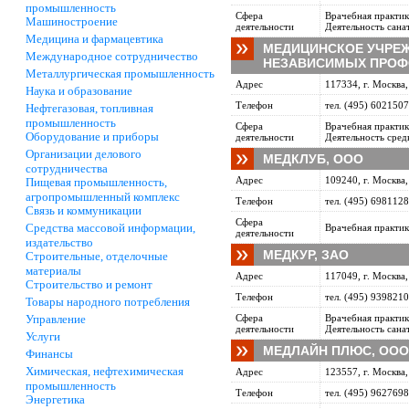
промышленность
Сфера
Врачебная практик
Машиностроение
деятельности
Деятельность сан
Медицина и фармацевтика
МЕДИЦИНСКОЕ УЧРЕ
Международное сотрудничество
НЕЗАВИСИМЫХ ПРОФ
Металлургическая промышленность
Адрес
117334, г. Москва,
Наука и образование
Телефон
тел. (495) 6021507
Нефтегазовая, топливная
промышленность
Сфера
Врачебная практик
Оборудование и приборы
деятельности
Деятельность сред
Организации делового
МЕДКЛУБ, ООО
сотрудничества
Адрес
109240, г. Москва,
Пищевая промышленность,
агропромышленный комплекс
Телефон
тел. (495) 6981128
Связь и коммуникации
Сфера
Средства массовой информации,
Врачебная практик
деятельности
издательство
МЕДКУР, ЗАО
Строительные, отделочные
материалы
Адрес
117049, г. Москва,
Строительство и ремонт
Телефон
тел. (495) 9398210
Товары народного потребления
Управление
Сфера
Врачебная практик
деятельности
Деятельность сан
Услуги
МЕДЛАЙН ПЛЮС, ООО
Финансы
Химическая, нефтехимическая
Адрес
123557, г. Москва, 
промышленность
Телефон
тел. (495) 9627698
Энергетика