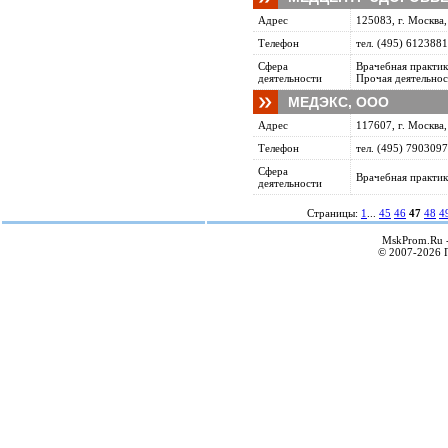
Адрес
125083, г. Москва,
Телефон
тел. (495) 6123881
Сфера
Врачебная практик
деятельности
Прочая деятельнос
МЕДЭКС, ООО
Адрес
117607, г. Москва
Телефон
тел. (495) 7903097
Сфера
Врачебная практик
деятельности
Страницы:
1
...
45
46
47
48
4
MskProm.Ru 
© 2007-2026 