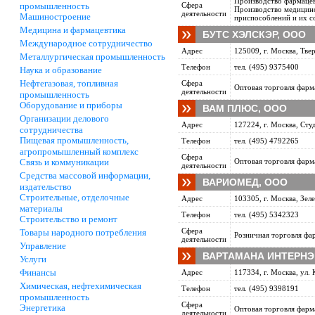
Производство фармацев
промышленность
Сфера
Производство медицинс
деятельности
Машиностроение
приспособлений и их со
Медицина и фармацевтика
БУТС ХЭЛСКЭР, ООО
Международное сотрудничество
Адрес
125009, г. Москва, Твер
Металлургическая промышленность
Телефон
тел. (495) 9375400
Наука и образование
Нефтегазовая, топливная
Сфера
Оптовая торговля фарм
деятельности
промышленность
Оборудование и приборы
ВАМ ПЛЮС, ООО
Организации делового
Адрес
127224, г. Москва, Студ
сотрудничества
Пищевая промышленность,
Телефон
тел. (495) 4792265
агропромышленный комплекс
Сфера
Связь и коммуникации
Оптовая торговля фарм
деятельности
Средства массовой информации,
ВАРИОМЕД, ООО
издательство
Строительные, отделочные
Адрес
103305, г. Москва, Зеле
материалы
Телефон
тел. (495) 5342323
Строительство и ремонт
Сфера
Товары народного потребления
Розничная торговля фа
деятельности
Управление
ВАРТАМАНА ИНТЕРНЭ
Услуги
Финансы
Адрес
117334, г. Москва, ул.
Химическая, нефтехимическая
Телефон
тел. (495) 9398191
промышленность
Сфера
Энергетика
Оптовая торговля фарм
деятельности