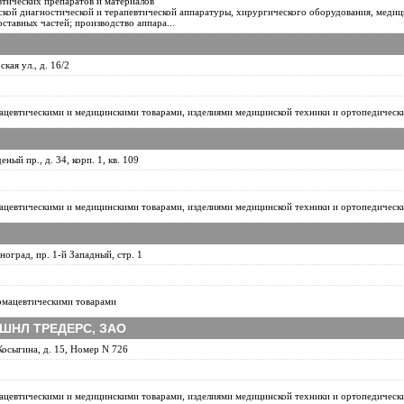
тических препаратов и материалов
кой диагностической и терапевтической аппаратуры, хирургического оборудования, медиц
ставных частей; производство аппара...
ская ул., д. 16/2
ацевтическими и медицинскими товарами, изделиями медицинской техники и ортопедическ
еный пр., д. 34, корп. 1, кв. 109
ацевтическими и медицинскими товарами, изделиями медицинской техники и ортопедическ
ноград, пр. 1-й Западный, стр. 1
рмацевтическими товарами
ШНЛ ТРЕДЕРС, ЗАО
 Косыгина, д. 15, Номер N 726
ацевтическими и медицинскими товарами, изделиями медицинской техники и ортопедическ