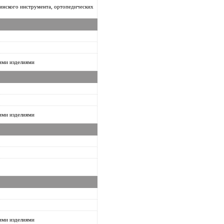
инского инструмента, ортопедических
ими изделиями
ими изделиями
ими изделиями