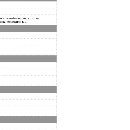
о и лактобактерии, которые
ики относятся к...