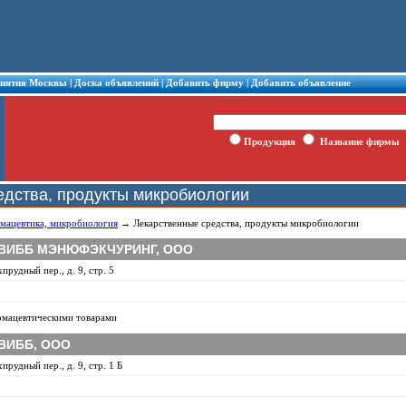
риятия Москвы
|
Доска объявлений
|
Добавить фирму
|
Добавить объявление
Продукция
Название фирмы
едства, продукты микробиологии
мацевтика, микробиология
→ Лекарственные средства, продукты микробиологии
ВИББ МЭНЮФЭКЧУРИНГ, ООО
прудный пер., д. 9, стр. 5
рмацевтическими товарами
ВИББ, ООО
прудный пер., д. 9, стр. 1 Б