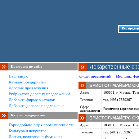
Все предп
Лекарственные ср
Навигация по сайту
На главную
Каталог предприятий
→
Медицина, фар
Каталог предприятий
БРИСТОЛ-МАЙЕРС СК
Деловые предложения
Адрес
103001, г. Москва, Трех
Рубрикатор деловых предложений
Добавить фирму в каталог
Телефон
тел. (495) 7559267
Добавить деловое предложение
Сфера
Розничная торговля фа
деятельности
Каталог предприятий
БРИСТОЛ-МАЙЕРС СК
Горнодобывающая промышленность
Адрес
103001, г. Москва, Трех
Культура и искусство
Телефон
тел. (495) 7559267
Лесная, целлюлозно-бумажная