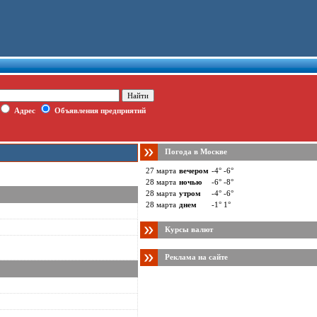
Адрес
Объявления предприятий
Погода в Москве
27 марта
вечером
-4° -6°
28 марта
ночью
-6° -8°
28 марта
утром
-4° -6°
28 марта
днем
-1° 1°
Курсы валют
Реклама на сайте