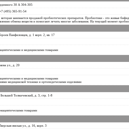
Буденного 30 А 304-305
 +7 (495) 365-91-54
, которая занимается продажей пробиотических препаратов. Пробиотики - это живые бифид
влению обмена веществ и помогают лечить многие заболевания. На текущий момент пробиот
Героев Панфиловцев, д. 1 корп. 2, кв. 17
ацевтическими и медицинскими товарами
кова ул., д. 20
ацевтическими и медицинскими товарами
лиями медицинской техники и ортопедическими изделиями
 Большой Толмачевский, д. 3, стр. 1-8
рмацевтическими товарами
верская-ямская ул., д. 16, корп. 3