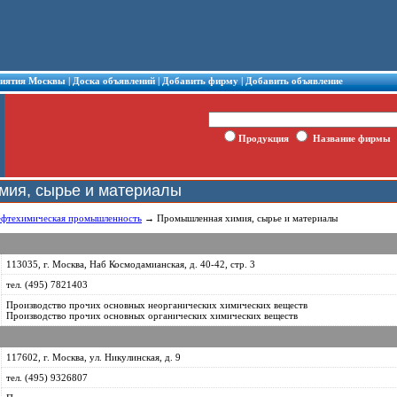
риятия Москвы
|
Доска объявлений
|
Добавить фирму
|
Добавить объявление
Продукция
Название фирмы
ия, сырье и материалы
ефтехимическая промышленность
→ Промышленная химия, сырье и материалы
113035, г. Москва, Наб Космодамианская, д. 40-42, стр. 3
тел. (495) 7821403
Производство прочих основных неорганических химических веществ
Производство прочих основных органических химических веществ
117602, г. Москва, ул. Никулинская, д. 9
тел. (495) 9326807