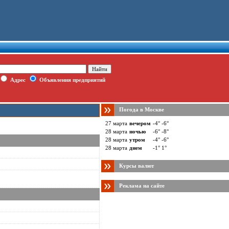
Адрес
Объявления предприятий
Погода в Москве
27 марта
вечером
-4° -6°
28 марта
ночью
-6° -8°
28 марта
утром
-4° -6°
28 марта
днем
-1° 1°
Курсы валют
Реклама на сайте