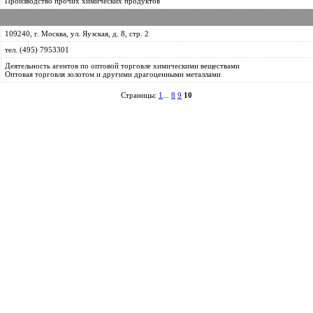
Производство прочих химических продуктов
109240, г. Москва, ул. Яузская, д. 8, стр. 2
тел. (495) 7953301
Деятельность агентов по оптовой торговле химическими веществами
Оптовая торговля золотом и другими драгоценными металлами
Страницы:
1
...
8
9
10